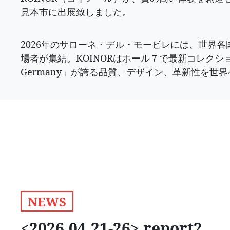
見本市に出展致しました。
2026年のサローネ・デル・モービレには、世界各国
場者が集結。KOINORはホール７で最新コレクション
Germany」が誇る品質、デザイン、革新性を世
NEWS
<2026.04.21-26> report2